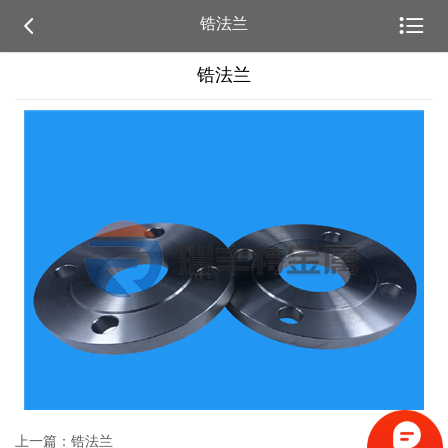


锆法兰
锆法兰
上一篇：锆法兰