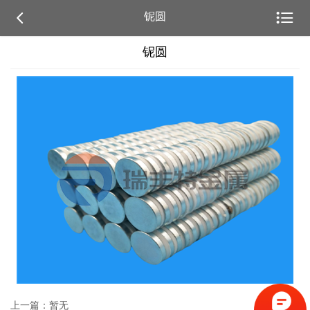


铌圆
铌圆
上一篇：暂无